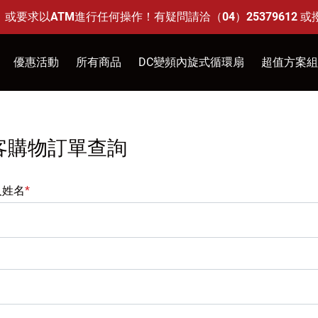
求以ATM進行任何操作！有疑問請洽（04）25379612 或
優惠活動
所有商品
DC變頻內旋式循環扇
超值方案組
14吋透明海鷗葉片多件優惠
12吋DC-遙控型(不鏽鋼)
88父親節活動 特定商品95折
14吋DC-遙控型(不鏽鋼)
客購物訂單查詢
12吋DC-開關型
12吋DC-遙控型
人姓名
*
14吋DC-開關型
14吋DC-遙控型
18吋DC-開關型
18吋DC-遙控型
壁吊吸頂-遙控型