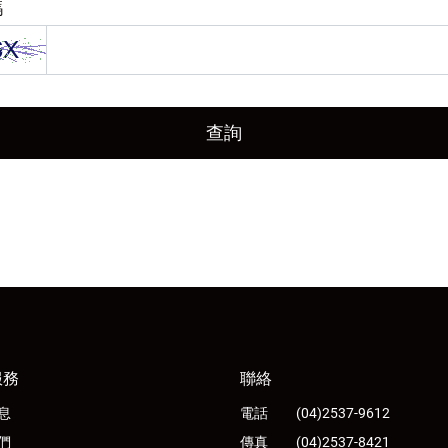
碼
查詢
服務
聯絡
息
電話
(04)2537-9612
們
傳真
(04)2537-8421