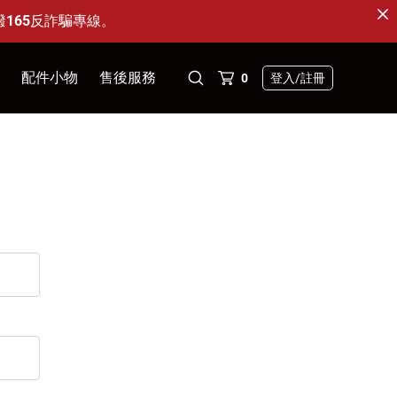
撥165反詐騙專線。
配件小物
售後服務
0
登入
/註冊
淨化扇 - 濾網
保固註冊與查詢
循環扇 - 葉片
產品維修
KZ系列專用｜AC 馬達升級為 DC 馬達
KD系列專用｜DC 替換馬達
遙控器
固定＆防護配件