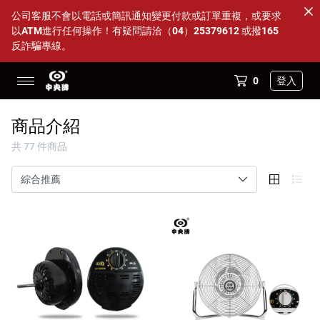
公司客服不會以電話或簡訊通知變更付款或訂單重複，或要求
以ATM進行任何操作！有疑問請洽（04）25379612 或撥165
反詐騙專線。
0
登入
14吋透明海鷗葉片多件優惠
商品介紹
88父親節活動 特定商品95折
共 77 件商品
全部商品
DC變頻內旋式循環扇
超值方案組
配件小物
商店資訊