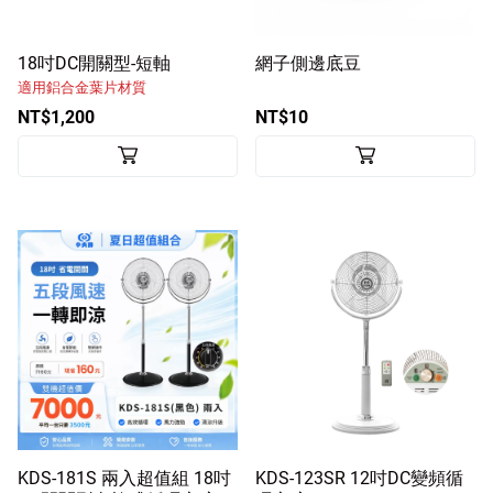
18吋DC開關型-短軸
網子側邊底豆
適用鋁合金葉片材質
NT$1,200
NT$10
KDS-181S 兩入超值組 18吋
KDS-123SR 12吋DC變頻循