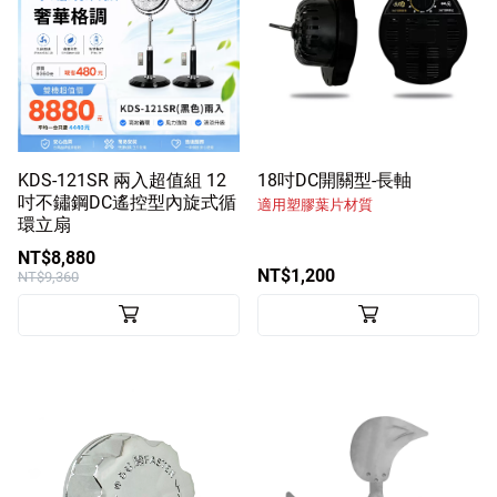
KDS-121SR 兩入超值組 12
18吋DC開關型-長軸
吋不鏽鋼DC遙控型內旋式循
適用塑膠葉片材質
環立扇
NT$8,880
NT$1,200
NT$9,360